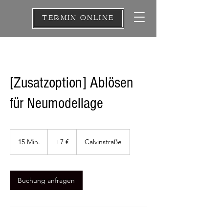
TERMIN ONLINE
[Zusatzoption] Ablösen
für Neumodellage
+7
€
15 Min.
1
+7 €
Calvinstraße
5
M
i
n
Buchung anfragen
.